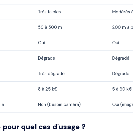
Très faibles
Modérés à
50 à 500 m
200 m à p
Oui
Oui
Dégradé
Dégradé
Très dégradé
Dégradé
8 à 25 k€
5 à 30 k€
le
Non (besoin caméra)
Oui (imag
 pour quel cas d'usage ?