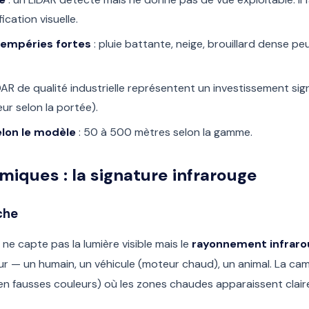
ication visuelle.
ntempéries fortes
: pluie battante, neige, brouillard dense p
IDAR de qualité industrielle représentent un investissement sig
ur selon la portée).
elon le modèle
: 50 à 500 mètres selon la gamme.
iques : la signature infrarouge
che
e capte pas la lumière visible mais le
rayonnement infrar
ur — un humain, un véhicule (moteur chaud), un animal. La ca
 en fausses couleurs) où les zones chaudes apparaissent clair