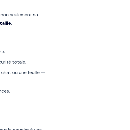
e non seulement sa
taille
.
re.
urité totale.
 chat ou une feuille —
nces.
aut le coupler à une