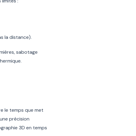
limites :
s la distance).
emières, sabotage
thermique.
ure le temps que met
 une précision
rtographie 3D en temps