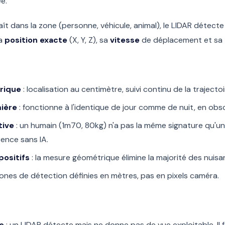
ée.
ît dans la zone (personne, véhicule, animal), le LIDAR détect
sa
position exacte
(X, Y, Z), sa
vitesse
de déplacement et sa
rique
: localisation au centimètre, suivi continu de la trajectoi
mière
: fonctionne à l'identique de jour comme de nuit, en obsc
tive
: un humain (1m70, 80kg) n'a pas la même signature qu'un
érence sans IA.
positifs
: la mesure géométrique élimine la majorité des nuisa
zones de détection définies en mètres, pas en pixels caméra.
le
: un LIDAR détecte mais ne donne pas de vue exploitable. Il f