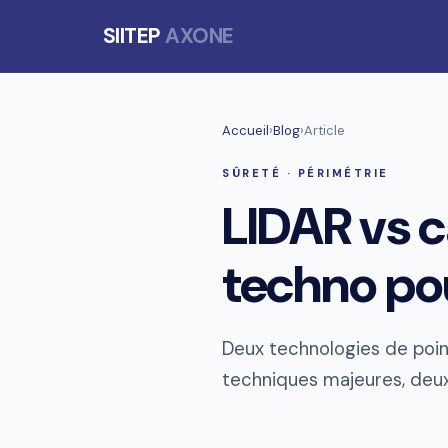
SIITEP
AXONE
Accueil
›
Blog
›
Article
SÛRETÉ · PÉRIMÉTRIE
LIDAR vs 
techno pou
Deux technologies de point
techniques majeures, deux