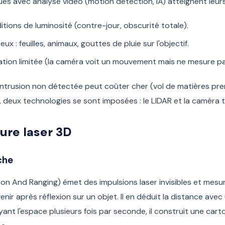
es avec analyse vidéo (motion detection, IA) atteignent leurs 
itions de luminosité (contre-jour, obscurité totale).
ux : feuilles, animaux, gouttes de pluie sur l'objectif.
sation limitée (la caméra voit un mouvement mais ne mesure pa
intrusion non détectée peut coûter cher (vol de matières pr
), deux technologies se sont imposées : le LIDAR et la caméra 
ure laser 3D
che
ion And Ranging) émet des impulsions laser invisibles et mes
nir après réflexion sur un objet. Il en déduit la distance avec
yant l'espace plusieurs fois par seconde, il construit une ca