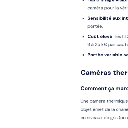
caméra pour la vérif
Sensibilité aux i
portée.
Coût élevé
: les L
8 à 25 k€ par capte
Portée variable s
Caméras therm
Comment ça mar
Une caméra thermique n
objet émet de la chale
en niveaux de gris (ou