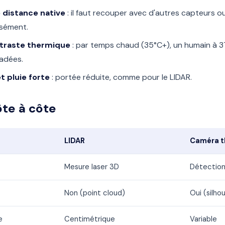
 distance native
: il faut recouper avec d'autres capteurs ou
isément.
ntraste thermique
: par temps chaud (35°C+), un humain à 37
adées.
t pluie forte
: portée réduite, comme pour le LIDAR.
te à côte
LIDAR
Caméra t
Mesure laser 3D
Détection
Non (point cloud)
Oui (silho
e
Centimétrique
Variable