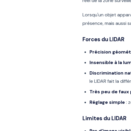
réel de la zone surveill
Lorsqu'un objet appara
présence, mais aussi 
Forces du LIDAR
Précision géomét
Insensible à la lu
Discrimination na
le LIDAR fait la diff
Très peu de faux 
Réglage simple
: 
Limites du LIDAR
Pas d'image visib