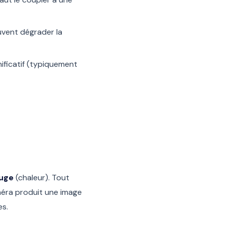
euvent dégrader la
nificatif (typiquement
ouge
(chaleur). Tout
méra produit une image
es.