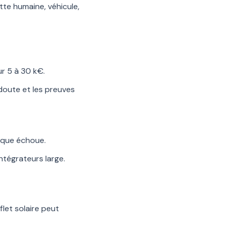
ette humaine, véhicule,
ur 5 à 30 k€.
 doute et les preuves
sique échoue.
tégrateurs large.
flet solaire peut