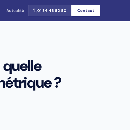
Actualité
01 34 48 82 80
Contact
 quelle
métrique ?